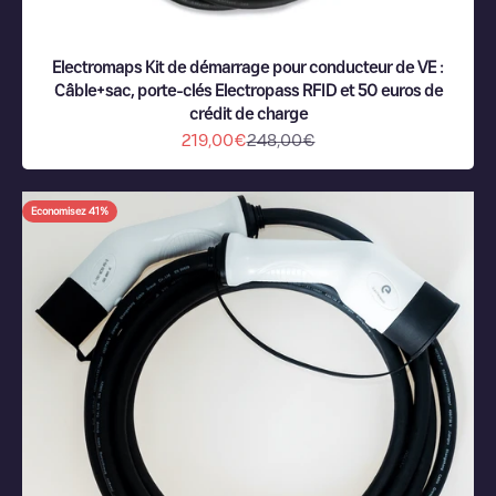
Electromaps Kit de démarrage pour conducteur de VE :
Câble+sac, porte-clés Electropass RFID et 50 euros de
crédit de charge
Prix de vente
Prix normal
219,00€
248,00€
Economisez 41%