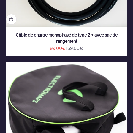
Câble de charge monophasé de type 2 + avec sac de
rangement
Prix de vente
Prix normal
99,00€
169,00€