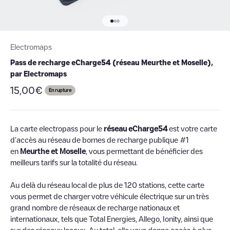
Aller à l'élément 1
Aller à l'élément 2
Aller à l'élément 3
Electromaps
Pass de recharge eCharge54 (réseau Meurthe et Moselle),
par Electromaps
Prix de vente
15,00€
En rupture
La carte electropass pour le
réseau eCharge54
est votre carte
d'accès au réseau de bornes de recharge publique #1
en
Meurthe et Moselle
, vous permettant de bénéficier des
meilleurs tarifs sur la totalité du réseau.
Au delà du réseau local de plus de 120 stations, cette carte
vous permet de charger votre véhicule électrique sur un très
grand nombre de réseaux de recharge nationaux et
internationaux, tels que Total Energies, Allego, Ionity, ainsi que