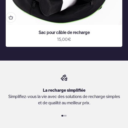
Sac pour câble de recharge
Prix de vente
15,00€
La recharge simplifiée
Simplifiez-vous la vie avec des solutions de recharge simples
et de qualité au meilleur prix.
Aller à l'élément 1
Aller à l'élément 2
Aller à l'élément 3